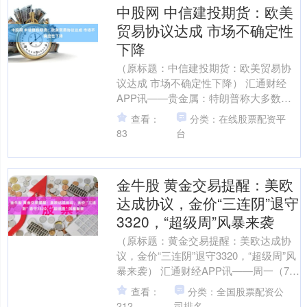
中股网 中信建投期货：欧美
贸易协议达成 市场不确定性
下降
（原标题：中信建投期货：欧美贸易协
议达成 市场不确定性下降） 汇通财经
APP讯——贵金属：特朗普称大多数贸
易协议将在 8 月前达成，随后欧美于周
查看：
分类：在线股票配资平
末达成贸易协议，....
83
台
金牛股 黄金交易提醒：美欧
达成协议，金价“三连阴”退守
3320，“超级周”风暴来袭
（原标题：黄金交易提醒：美欧达成协
议，金价“三连阴”退守3320，“超级周”风
暴来袭） 汇通财经APP讯——周一（7月
28日）亚市早盘，现货黄金探底回升，
查看：
分类：全国股票配资公
盘初一....
212
司排名