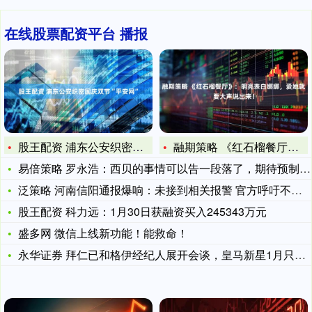
在线股票配资平台 播报
股王配资 浦东公安织密国庆双节“平安网”
融期策略 《红石榴餐厅》：明亮表白娜娜，爱她就要大声说出来！
易倍策略 罗永浩：西贝的事情可以告一段落了，期待预制菜相关的
泛策略 河南信阳通报爆响：未接到相关报警 官方呼吁不信谣不传
股王配资 科力远：1月30日获融资买入245343万元
盛多网 微信上线新功能！能救命！
永华证券 拜仁已和格伊经纪人展开会谈，皇马新星1月只接受租借