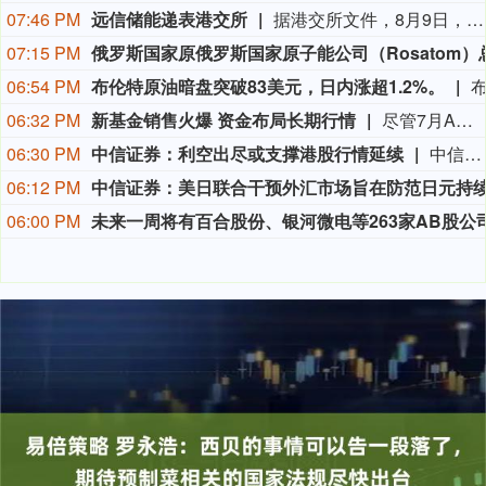
07:46 PM
远信储能递表港交所
据港交所文件，8月9日，深圳市远信储能技术股份有限公司向港交所提交上市申请书，独家保荐人为招银国际。
07:15 PM
06:54 PM
布伦特原油暗盘突破83美元，日内涨超1.2%。
06:32 PM
新基金销售火爆 资金布局长期行情
尽管7月A股市场调整，但新发基金市场却呈现出冷暖反差，多只主动权益新品募集成绩亮眼。普通投资者踊跃认购新基金的背后，是不少基金经理对于当前科技行情长周期属性的深度研判，公募普遍判断AI产业浪潮不是短期主题炒作，科技浪潮的演绎周期也远不止半年。
06:30 PM
中信证券：利空出尽或支撑港股行情延续
中信证券研报指出，近一个月恒生综指迎来业绩预期反转，中报超预期与利好预告推动全年盈利上修；而恒科指数受制于乘用车盈利分化及头部互联网平台资本开支扩张对短期利润率的压制，预期修复相对滞后。行业上，医疗保健（CXO与制药龙头驱动）、金融（券商资管与保险）、公用事业及周期运输景气上行；消费、地产及资讯科技预期遭下调。交易层面呈现资金回补超跌低位板块与交易高景气业绩动能的“双管齐下”特征。面对财报密集披露期与海内外宏观扰动，配置建议维持“红利防守+成长弹性”杠铃策略：防守端锁定高股息、低β“类债”资产；进攻端聚焦互联网巨头、双向资金加仓的机器人与生物科技，以及技术硬件与AI应用，兼顾创新药及工业金属的催化布局。
06:12 PM
06:00 PM