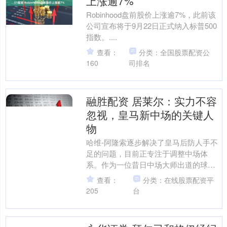
上涨逾7%
Robinhood盘前股价上涨逾7%，此前该
公司宣布将于9月22日正式纳入标普500
指数。....
查看：
分类：全国股票配资公
160
司排名
融胜配资 居莱尔：实力不容
忽视，皇马新中场的关键人
物
哈维-阿隆索逐步解决了皇马后防人手不
足的问题，目前正专注于调整中场体
系。作为一位昔日中场大师出道的球
员，他深知中场位置的重要性，不遗余
查看：
分类：在线股票配资平
力地调整伯纳乌球队以保持高....
205
台