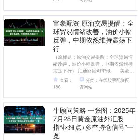
富豪配资 原油交易提醒：全
球贸易情绪改善，油价小幅
反弹，中期依然维持震荡下
行
（原标题：原油交易提醒：全球贸易情
绪改善，油价小幅反弹，中期依然维持
震荡下行） 汇通财经APP讯——美欧贸
易协议达成，缓解全球经济放缓担忧美
查看：
分类：在线股票配资配
国与欧盟于周日达成贸....
186
资网站
牛顾问策略 一张图：2025年
7月28日黄金原油外汇股
指“枢纽点+多空持仓信号”一
览