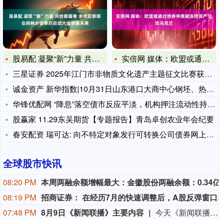
股易配 凝聚“新”力量 共绘新篇章 余杭区新联会闲林分会举办
实倍网 媒体：欧盟或通过债券将俄被冻结资产交给乌克兰
三星证券 2025年江门市非物质文化遗产主题征文比赛获奖作品
诚金资产 新华指数|10月31日山东港口大商中心钢坯、热轧C
华锋优配网 “降息”落空债市反应平淡，机构押注流动性持续宽松
股赢家 11.29东吴期货【专题报告】青岛卓创农业年会纪要
春安配资 瑞可达: 向不特定对象发行可转换公司债券网上中签结
全球股市快讯
08:20 PM
08:19 PM
招商证券：
07:48 PM
8月9日《新闻联播》主要内容
今天《新闻联播》主要内容有：1.【新思想引领新征程】丰收背后的“稳”与“进”； 2.我国加快推进算力网建设； 3.我国加强对基础研究的长期稳定支持； 4.台风“白海豚”登陆 各地各部门全力应对； 5.7月份居民消费价格指数保持温和上涨； 6.我国加快自然资源“一张图”平台建设； 7.我国生态修复治理取得新成效； 8.【文化中国行】平遥古城活态保护焕发新光彩； 9.国内联播快讯： （1）我国地热资源直接利用规模稳居世界首位； （2）7月下旬全国在田蔬菜面积1.06亿亩 供应充足； （3）我国渤海首个千亿方大气田一期开发项目全面投产； （4）2026“百县对百校促就业行动”校地人才供需对接会举行； （5）第16届全国残疾人健身周活动启动； （6）《2026中国AI盛典》今晚总台央视综合频道播出； 10.伊朗称在美国接受其条件前不会重新开放霍尔木兹海峡： （1）伊媒称有证据显示 美军在对伊朗的军事行动中使用含磷弹药； （2）美媒称美“爱国者”导弹库存不足1700枚； 11.加拿大不列颠哥伦比亚省因林火快速蔓延进入紧急状态 大批居民撤离 美犹他州两处林火仍失控 消防直升机坠毁致两人死亡； 12.国际联播快讯： （1）俄驻日大使称日本谋“核”将招致反制； （2）保加利亚称境内爆炸无人机或来自乌克兰； （3）台风“白海豚”在日本和菲律宾引发灾情； （4）意大利埃特纳火山喷发影响机场航班。