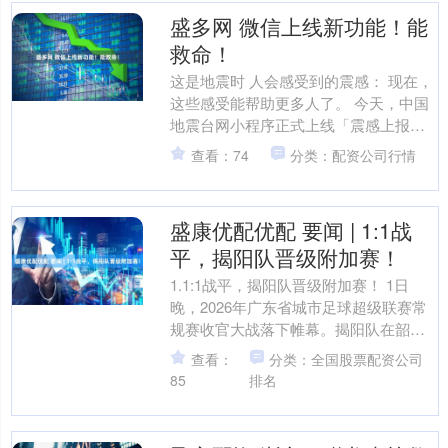
盛多网 微信上线新功能！能
救命！
这是地震时 人会感受到的震感： 现在，
这些感受能帮助更多人了。 今天，中国
地震台网小程序正式上线「震感上报」
能力。 当用户收到地震预警并确认自身
查看：74
分类：配资公司行情
安全后，可进入小....
盛康优配优配 要闻 | 1:1战
平，揭阳队晋级附加赛！
1.1:1战平，揭阳队晋级附加赛！ 1日
晚，2026年广东省城市足球超级联赛常
规赛收官大战落下帷幕。揭阳队在韶关
市西河体育中心客场挑战韶关队，经过
查看：
分类：全国股票配资公司
激烈角逐，最终....
85
排名