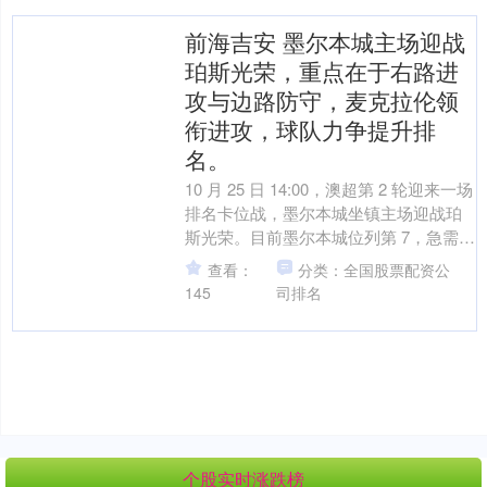
前海吉安 墨尔本城主场迎战
珀斯光荣，重点在于右路进
攻与边路防守，麦克拉伦领
衔进攻，球队力争提升排
名。
10 月 25 日 14:00，澳超第 2 轮迎来一场
排名卡位战，墨尔本城坐镇主场迎战珀
斯光荣。目前墨尔本城位列第 7，急需借
主场优势提升排名；珀斯光荣暂居第 ....
查看：
分类：全国股票配资公
145
司排名
个股实时涨跌榜