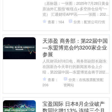
（原标题：一张图：2025年7月28日黄金
原油外汇股指“枢纽点+多空持仓信号”一
览） 汇通财经APP讯——一张图：2025
年7月28日黄金原油外汇股指“枢纽点+....
查看：164
分类：配资公司行情
天添盈 商务部：第22届中国
—东盟博览会约3200家企业
参展
人民财讯9月8日电，商务部副部长鄢东
在国新办今天举行的新闻发布会上介
绍，第22届中国—东盟博览会将于2025
年9月17日至21日在广西南宁举办，主题
查看：
分类：在线股票配资配
是“数智赋能....
206
资网站
宝盈国际 日本8月企业破产
数同比增113% 连续三个月