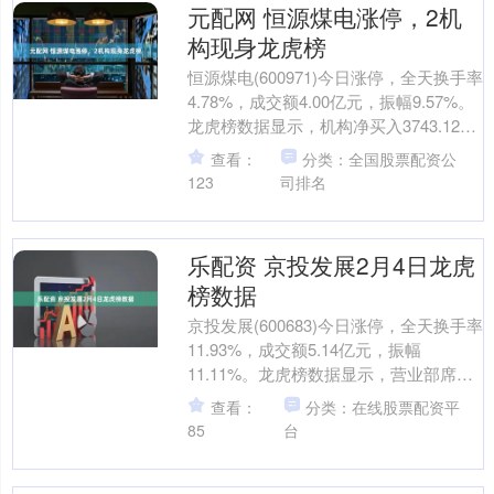
元配网 恒源煤电涨停，2机
构现身龙虎榜
恒源煤电(600971)今日涨停，全天换手率
4.78%，成交额4.00亿元，振幅9.57%。
龙虎榜数据显示，机构净买入3743.12万
元，沪股通净卖出322.2....
查看：
分类：全国股票配资公
123
司排名
乐配资 京投发展2月4日龙虎
榜数据
京投发展(600683)今日涨停，全天换手率
11.93%，成交额5.14亿元，振幅
11.11%。龙虎榜数据显示，营业部席位
合计净买入576.04万元。 上交所公....
查看：
分类：在线股票配资平
85
台