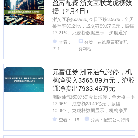
盈富配资 浙文互联龙虎榜数
据（2月4日）
浙文互联(600986)今日下跌3.96%，全天
换手率39.21%，成交额89.37亿元，振幅
17.21%。龙虎榜数据显示，沪股通净买
入1.39亿元，营业部席位....
查看：
分类：在线股票配资配
211
资网站
元富证券 洲际油气涨停，机
构净买入3565.89万元，沪股
通净卖出7933.46万元
洲际油气(600759)今日涨停，全天换手率
17.35%，成交额33.40亿元，振幅
10.09%。龙虎榜数据显示，机构净买入
3565.89万元，沪股通净卖出79....
查看：115
分类：配资公司行情