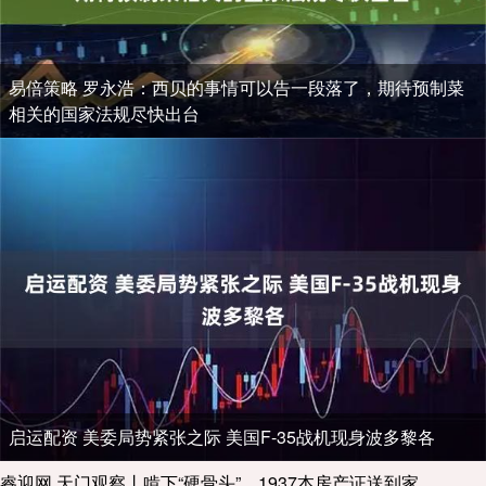
易倍策略 罗永浩：西贝的事情可以告一段落了，期待预制菜
相关的国家法规尽快出台
启运配资 美委局势紧张之际 美国F-35战机现身波多黎各
睿迎网 天门观察丨啃下“硬骨头”，1937本房产证送到家