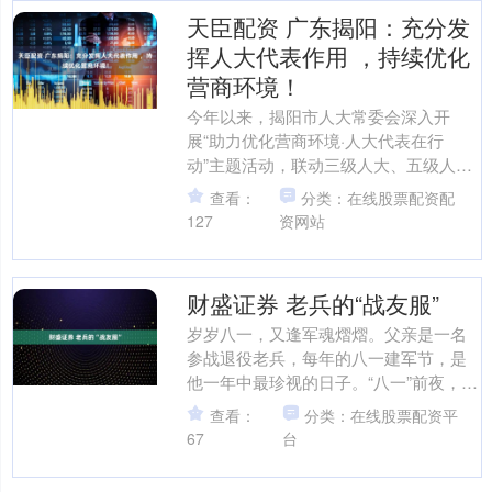
天臣配资 广东揭阳：充分发
挥人大代表作用 ，持续优化
营商环境！
今年以来，揭阳市人大常委会深入开
展“助力优化营商环境·人大代表在行
动”主题活动，联动三级人大、五级人大
代表，开展代表视察、调研、走访、进
查看：
分类：在线股票配资配
联络站等活动，深入产业企....
127
资网站
财盛证券 老兵的“战友服”
岁岁八一，又逢军魂熠熠。父亲是一名
参战退役老兵，每年的八一建军节，是
他一年中最珍视的日子。“八一”前夜，他
反复试穿明日聚会的“战友服”，拉拉衣
查看：
分类：在线股票配资平
角、抚平褶皱，来回....
67
台