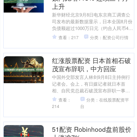
上升
新华财经北京9月8日电东京商工调查公
司发布的最新数据显示，日本全国8月份
负债额超过1000万日元（约合人民币49
万元）的企业破产数量达805家，较去年
查看：217
分类：配资公司行情
同期增长1....
红涨股票配资 日本首相石破
茂宣布辞职，中方回应
中国外交部发言人林剑9月8日主持例行
记者会。会上，有日媒记者就日本首
相、自民党总裁石破茂宣布辞职一事提
问。 林剑：我们注意到有关情况。这是
查看：
分类：在线股票配资平
日本的内政，中方不做评....
214
台
51配资 Robinhood盘前股价