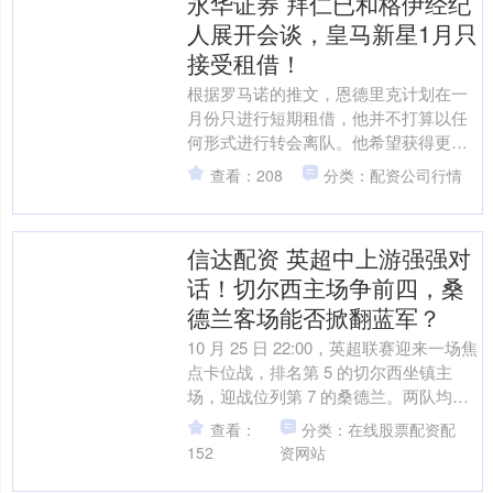
永华证券 拜仁已和格伊经纪
人展开会谈，皇马新星1月只
接受租借！
根据罗马诺的推文，恩德里克计划在一
月份只进行短期租借，他并不打算以任
何形式进行转会离队。他希望获得更多
比赛时间，在世界杯前提升自己。 据报
查看：208
分类：配资公司行情
道，卡瓦哈尔、阿诺德、....
信达配资 英超中上游强强对
话！切尔西主场争前四，桑
德兰客场能否掀翻蓝军？
10 月 25 日 22:00，英超联赛迎来一场焦
点卡位战，排名第 5 的切尔西坐镇主
场，迎战位列第 7 的桑德兰。两队均处
于中上游区域，距离欧冠资格区仅咫尺
查看：
分类：在线股票配资配
之....
152
资网站